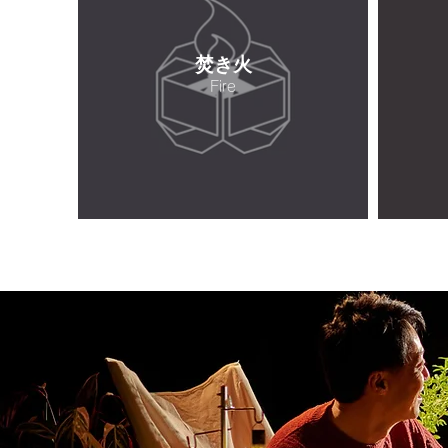
焚き火
Fire