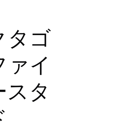
クタゴ
ファイ
ースタ
ド