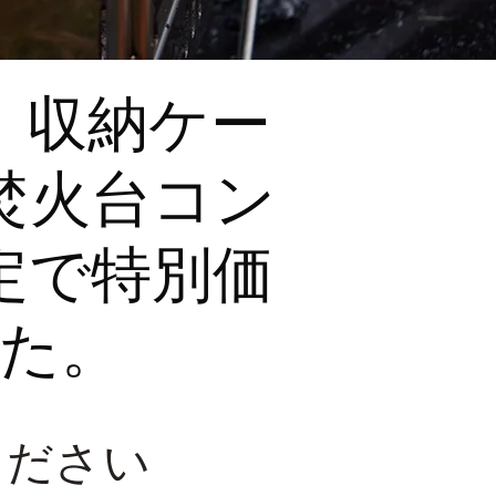
、収納ケー
焚火台コン
定で特別価
た。
ください