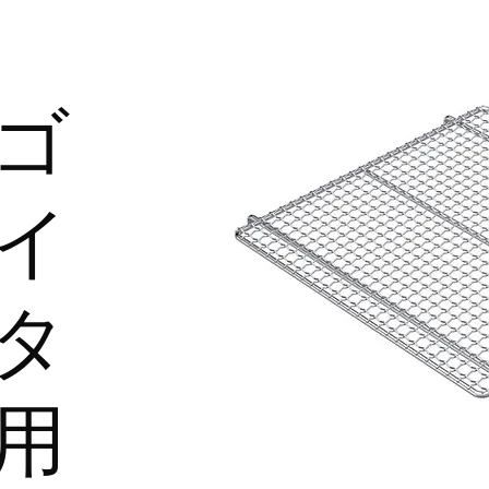
ゴ
イ
タ
用