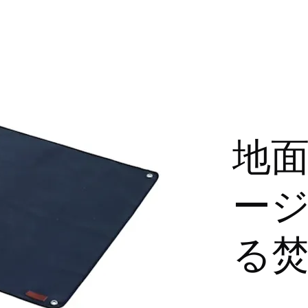
地
ー
る