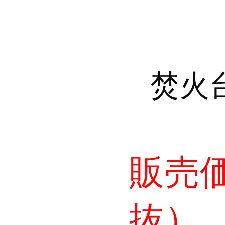
焚火
販売価
抜）