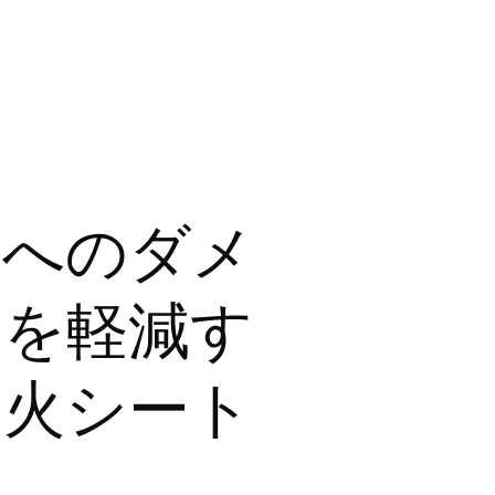
面へのダメ
ジを軽減す
焚火シート