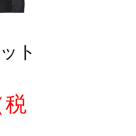
ット
（税