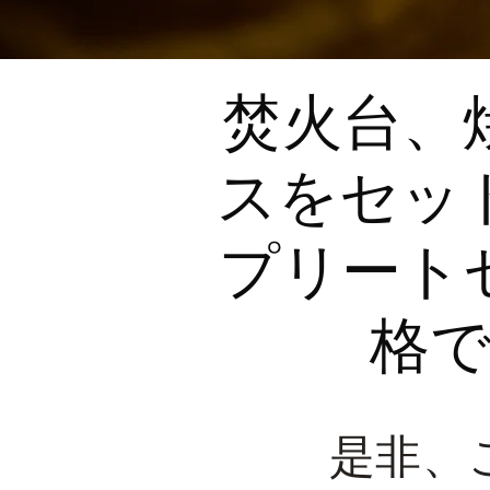
焚火台、
スをセッ
プリート
格
是非、