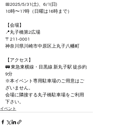
📅2025/5/31(土)、6/1(日)　
10時〜17時（日曜は16時まで）
【会場】
📍丸子橋第2広場
〒211-0001
神奈川県川崎市中原区上丸子八幡町
【アクセス】
🚃 東急東横線・目黒線 新丸子駅 徒歩約
9分
※本イベント専用駐車場のご用意はご
ざいません。
会場に隣接する丸子橋駐車場をご利用
下さい。
イベント