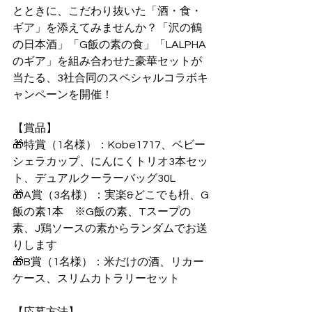
とときに、こだわり抜いた「酒・食・
ギア」を添えてみませんか？「沢の鶴
の日本酒」「G飯の素の食」「LALPHA
のギア」を組み合わせた豪華セットが
当たる、3社合同のスペシャルコラボキ
ャンペーンを開催！
【賞品】
🎁特賞（1名様）：Kobe1717、ベビー
シェラカップ、にんにくトリオ3本セッ
ト、デュアルクーラーバッグ30L
🎁A賞（3名様）：実楽&どこでも枡、G
飯の素1本　※G飯の素、Tスープの
素、J鶏ソースの素からランダムでお送
りします
🎁B賞（1名様）：米だけの酒、リカー
ケース、スリムカトラリーセット
【応募方法】